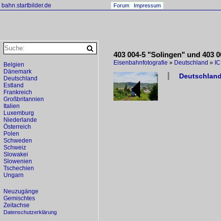
bahn.startbilder.de
Forum
Impressum
403 004-5 "Solingen" und 403 0
Eisenbahnfotografie
»
Deutschland
»
I
Belgien
Dänemark
Deutschland 
Deutschland
Estland
Frankreich
Großbritannien
Italien
Luxemburg
Niederlande
Österreich
Polen
Schweden
Schweiz
Slowakei
Slowenien
Tschechien
Ungarn
Neuzugänge
Gemischtes
Zeitachse
Datenschutzerklärung