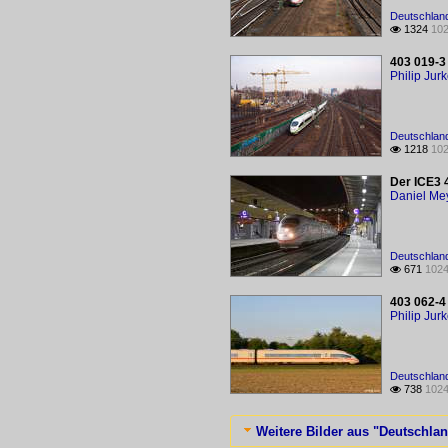
Deutschland
1324
102

403 019-3
Philip Jur
Deutschland
1218
102

Der ICE3 
Daniel Me
Deutschland
671
1024

403 062-4
Philip Jur
Deutschland
738
1024

Weitere Bilder aus "Deutschlan