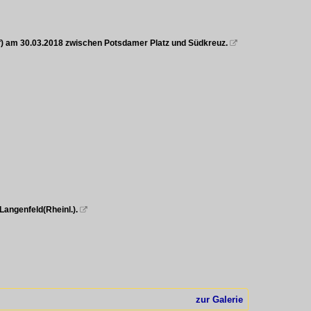
f) am 30.03.2018 zwischen Potsdamer Platz und Südkreuz.

angenfeld(Rheinl.).

zur Galerie