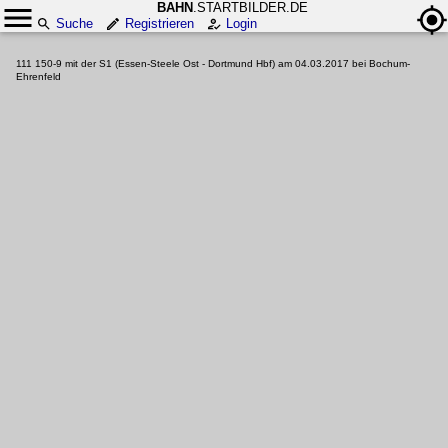
BAHN
.STARTBILDER.DE
Suche
Registrieren
Login
111 150-9 mit der S1 (Essen-Steele Ost - Dortmund Hbf) am 04.03.2017 bei Bochum-
Ehrenfeld