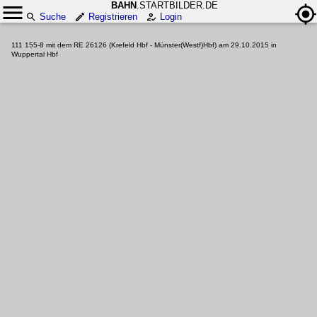
BAHN
.STARTBILDER.DE
Suche
Registrieren
Login
111 155-8 mit dem RE 26126 (Krefeld Hbf - Münster(Westf)Hbf) am 29.10.2015 in
Wuppertal Hbf