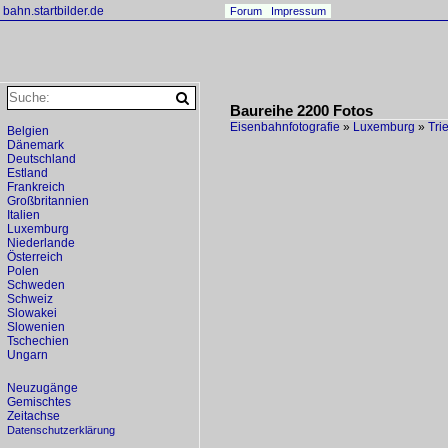
bahn.startbilder.de
Forum
Impressum
Baureihe 2200 Fotos
Eisenbahnfotografie
»
Luxemburg
»
Tri
Belgien
Dänemark
Deutschland
Estland
Frankreich
Großbritannien
Italien
Luxemburg
Niederlande
Österreich
Polen
Schweden
Schweiz
Slowakei
Slowenien
Tschechien
Ungarn
Neuzugänge
Gemischtes
Zeitachse
Datenschutzerklärung