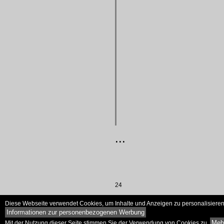
...
24
Diese Webseite verwendet Cookies, um Inhalte und Anzeigen zu personalisieren 
Informationen zur personenbezogenen Werbung
Mehr
Mit der Nutzung dieser Seite stimmen Sie der Verwendung von Cookies zu.