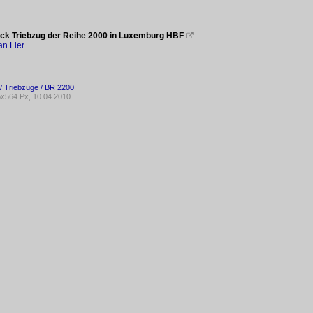
ck Triebzug der Reihe 2000 in Luxemburg HBF

an Lier
/ Triebzüge / BR 2200
x564 Px, 10.04.2010