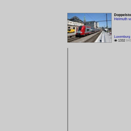
Doppelsto
Helmuth v
Luxemburg 
1332
845
