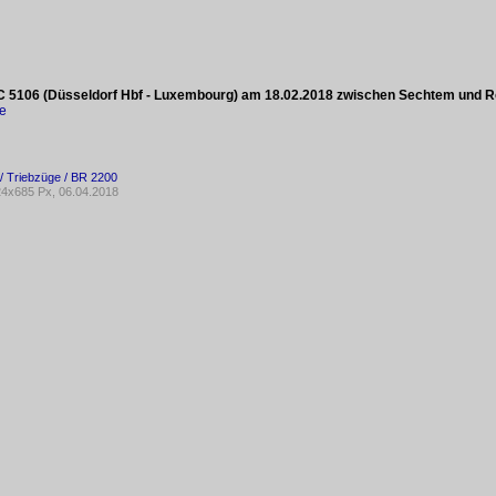
IC 5106 (Düsseldorf Hbf - Luxembourg) am 18.02.2018 zwischen Sechtem und R
ke
/ Triebzüge / BR 2200
4x685 Px, 06.04.2018