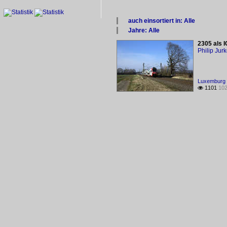
auch einsortiert in: Alle
×
Jahre: Alle
Alle Kategorien
×
2305 als 
Alle Jahre
Philip Jur
2000
2010
Luxemburg 
1101
102
