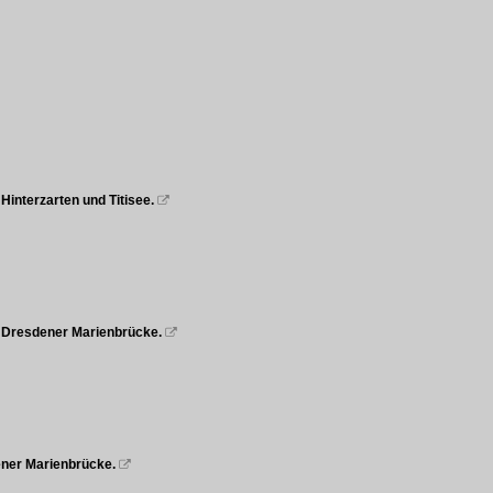
Hinterzarten und Titisee.

e Dresdener Marienbrücke.

ener Marienbrücke.
