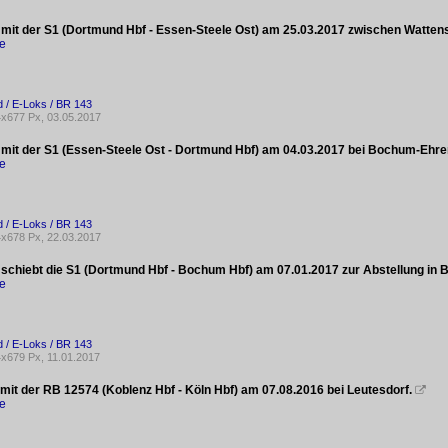
 mit der S1 (Dortmund Hbf - Essen-Steele Ost) am 25.03.2017 zwischen Watte
ke
 / E-Loks / BR 143
x677 Px, 03.05.2017
 mit der S1 (Essen-Steele Ost - Dortmund Hbf) am 04.03.2017 bei Bochum-Ehre
ke
 / E-Loks / BR 143
x678 Px, 22.03.2017
 schiebt die S1 (Dortmund Hbf - Bochum Hbf) am 07.01.2017 zur Abstellung in
ke
 / E-Loks / BR 143
x679 Px, 11.01.2017
 mit der RB 12574 (Koblenz Hbf - Köln Hbf) am 07.08.2016 bei Leutesdorf.

ke