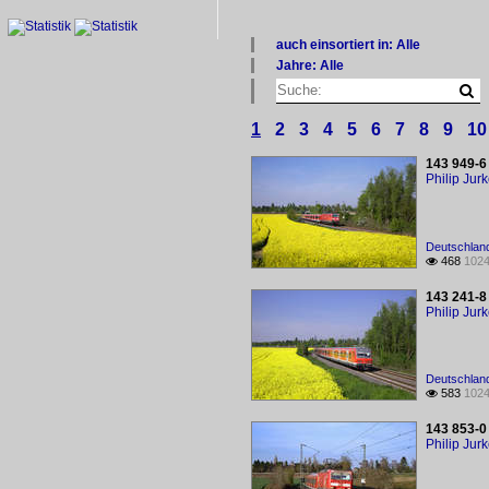
auch einsortiert in: Alle
×
Jahre: Alle
Alle Kategorien
×
Deutschland
Alle Jahre
2000
1
2
3
4
5
6
7
8
9
10
2010
143 949-6
Philip Jur
Deutschland
468
1024

143 241-8
Philip Jur
Deutschland
583
1024

143 853-0
Philip Jur