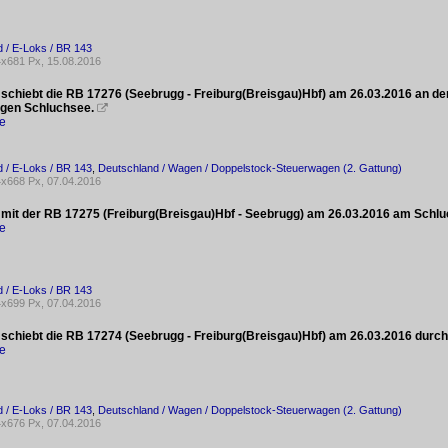
 / E-Loks / BR 143
x681 Px, 15.08.2016
 schiebt die RB 17276 (Seebrugg - Freiburg(Breisgau)Hbf) am 26.03.2016 an de
gen Schluchsee.

ke
 / E-Loks / BR 143
,
Deutschland / Wagen / Doppelstock-Steuerwagen (2. Gattung)
x668 Px, 07.04.2016
 mit der RB 17275 (Freiburg(Breisgau)Hbf - Seebrugg) am 26.03.2016 am Schl
ke
 / E-Loks / BR 143
x699 Px, 07.04.2016
 schiebt die RB 17274 (Seebrugg - Freiburg(Breisgau)Hbf) am 26.03.2016 durc
ke
 / E-Loks / BR 143
,
Deutschland / Wagen / Doppelstock-Steuerwagen (2. Gattung)
x676 Px, 07.04.2016