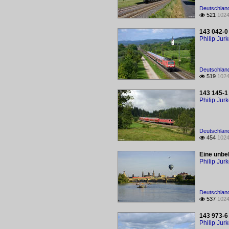
Deutschland
521
1024

143 042-0
Philip Jur
Deutschland
519
1024

143 145-1
Philip Jur
Deutschland
454
1024

Eine unbe
Philip Jur
Deutschland
537
1024

143 973-6
Philip Jur