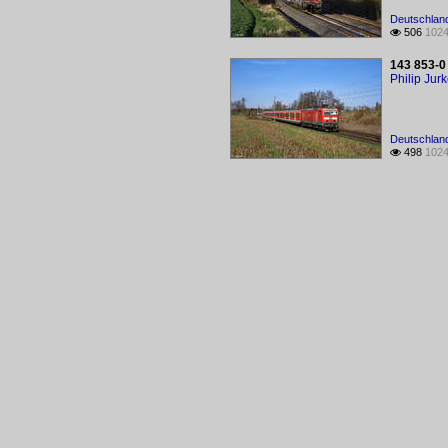
Deutschland
506
1024

143 853-0
Philip Jur
Deutschland
498
1024
