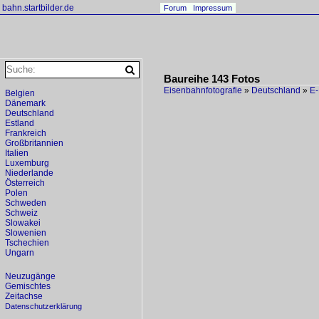
bahn.startbilder.de
Forum
Impressum
Baureihe 143 Fotos
Eisenbahnfotografie
»
Deutschland
»
E-
Belgien
Dänemark
Deutschland
Estland
Frankreich
Großbritannien
Italien
Luxemburg
Niederlande
Österreich
Polen
Schweden
Schweiz
Slowakei
Slowenien
Tschechien
Ungarn
Neuzugänge
Gemischtes
Zeitachse
Datenschutzerklärung