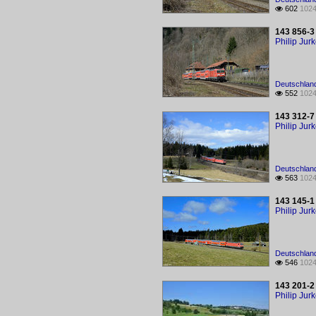
602
1024

143 856-3
Philip Jur
Deutschland
552
1024

143 312-7
Philip Jur
Deutschland
563
1024

143 145-1
Philip Jur
Deutschland
546
1024

143 201-2 
Philip Jur