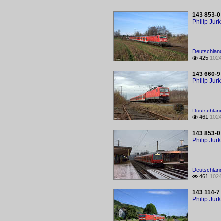
143 853-0
Philip Jur
Deutschland
425
1024

143 660-9
Philip Jur
Deutschland
461
1024

143 853-0
Philip Jur
Deutschland
461
1024

143 114-7
Philip Jur