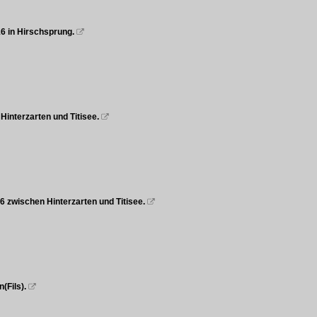
16 in Hirschsprung.

Hinterzarten und Titisee.

6 zwischen Hinterzarten und Titisee.

n(Fils).
