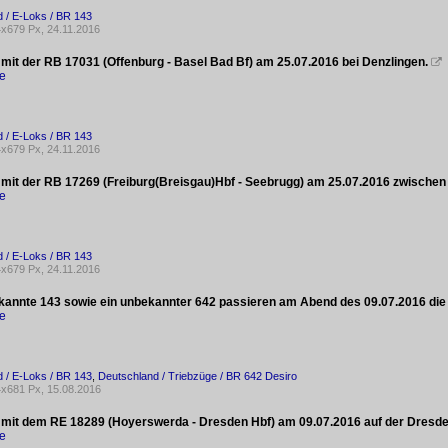
 / E-Loks / BR 143
x679 Px, 24.11.2016
 mit der RB 17031 (Offenburg - Basel Bad Bf) am 25.07.2016 bei Denzlingen.

ke
 / E-Loks / BR 143
x679 Px, 24.11.2016
 mit der RB 17269 (Freiburg(Breisgau)Hbf - Seebrugg) am 25.07.2016 zwischen 
ke
 / E-Loks / BR 143
x679 Px, 24.11.2016
kannte 143 sowie ein unbekannter 642 passieren am Abend des 09.07.2016 di
ke
 / E-Loks / BR 143
,
Deutschland / Triebzüge / BR 642 Desiro
x681 Px, 15.08.2016
 mit dem RE 18289 (Hoyerswerda - Dresden Hbf) am 09.07.2016 auf der Dresd
ke