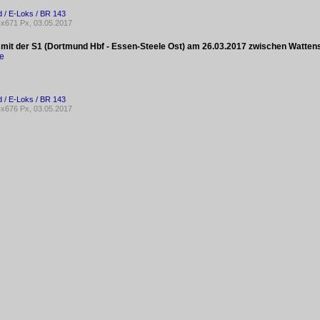
 / E-Loks / BR 143
x671 Px, 03.05.2017
 mit der S1 (Dortmund Hbf - Essen-Steele Ost) am 26.03.2017 zwischen Watte
ke
 / E-Loks / BR 143
x676 Px, 03.05.2017