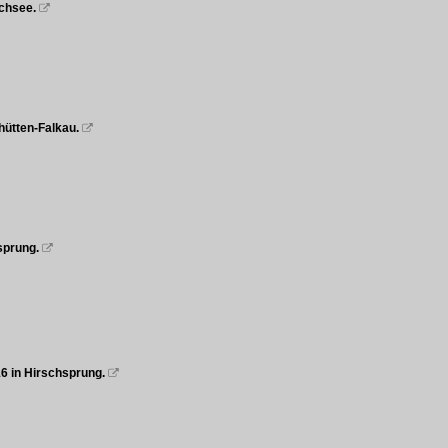
uchsee.

hütten-Falkau.

hsprung.

16 in Hirschsprung.
