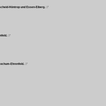
nscheid-Höntrop und Essen-Eiberg.

nfeld.

 Bochum-Ehrenfeld.
