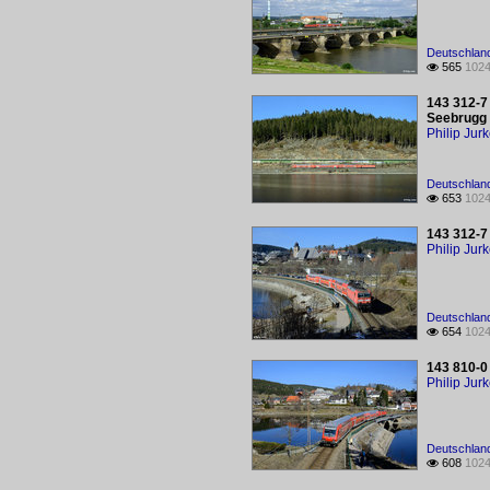
Deutschland
565
1024

143 312-7
Seebrugg 
Philip Jur
Deutschland
653
1024

143 312-7
Philip Jur
Deutschland
654
1024

143 810-0
Philip Jur
Deutschland
608
1024
