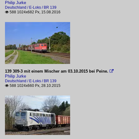
Philip Jurke
BR 103
2012
Deutschland / E-Loks / BR 139
588 1024x682 Px, 15.08.2016
BR 120

2013
BR 140 (E40)
2014
BR 150 (E50)
2015
BR 185
2016
BR 186
Lokzüge
Mehrfachtraktionen
139 309-3 mit einem Mischer am 03.10.2015 bei Peine.

Werbelokomotiven
Philip Jurke
Deutschland / E-Loks / BR 139
588 1024x660 Px, 28.10.2015

Galerie
Frühlingsfest 2012 im DB Museum Koblenz
Sommerfest 2013 im DB Museum Koblenz
Güterverkehr
Gemischte Güterzüge