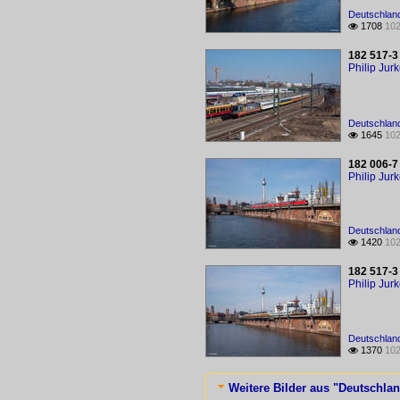
Deutschland
1708
102

182 517-3
Philip Jur
Deutschland
1645
102

182 006-7
Philip Jur
Deutschland
1420
102

182 517-3
Philip Jur
Deutschland
1370
102

Weitere Bilder aus "Deutschlan