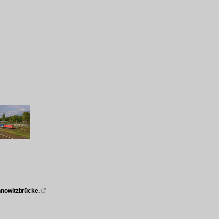
nnowitzbrücke.
