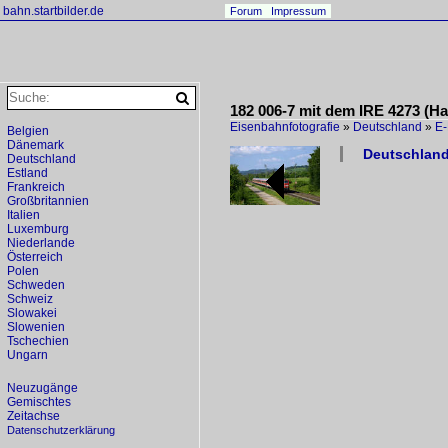
bahn.startbilder.de
Forum
Impressum
182 006-7 mit dem IRE 4273 (Ha
Eisenbahnfotografie
»
Deutschland
»
E-
Belgien
Dänemark
Deutschland 
Deutschland
Estland
Frankreich
Großbritannien
Italien
Luxemburg
Niederlande
Österreich
Polen
Schweden
Schweiz
Slowakei
Slowenien
Tschechien
Ungarn
Neuzugänge
Gemischtes
Zeitachse
Datenschutzerklärung