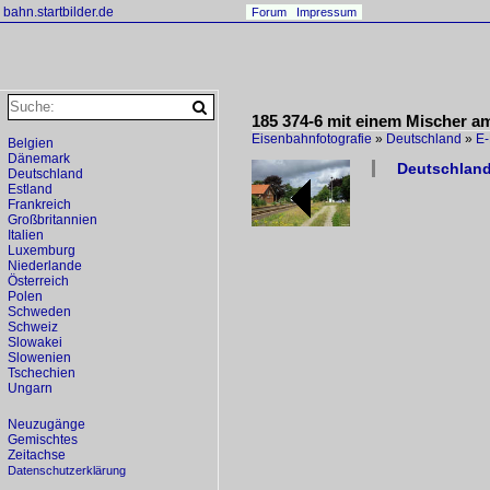
bahn.startbilder.de
Forum
Impressum
185 374-6 mit einem Mischer 
Eisenbahnfotografie
»
Deutschland
»
E-
Belgien
Dänemark
Deutschland
Deutschland
Estland
Frankreich
Großbritannien
Italien
Luxemburg
Niederlande
Österreich
Polen
Schweden
Schweiz
Slowakei
Slowenien
Tschechien
Ungarn
Neuzugänge
Gemischtes
Zeitachse
Datenschutzerklärung