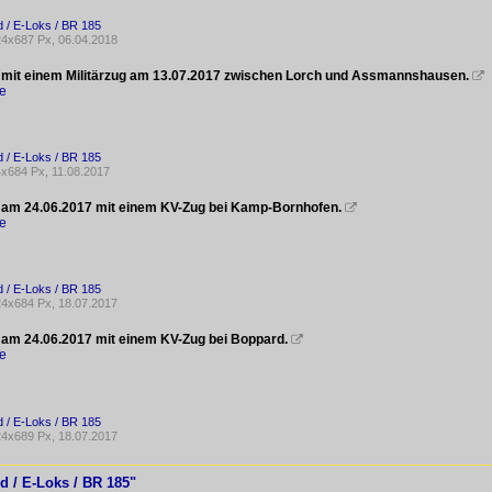
 / E-Loks / BR 185
4x687 Px, 06.04.2018
 mit einem Militärzug am 13.07.2017 zwischen Lorch und Assmannshausen.

ke
 / E-Loks / BR 185
x684 Px, 11.08.2017
 am 24.06.2017 mit einem KV-Zug bei Kamp-Bornhofen.

ke
 / E-Loks / BR 185
4x684 Px, 18.07.2017
 am 24.06.2017 mit einem KV-Zug bei Boppard.

ke
 / E-Loks / BR 185
4x689 Px, 18.07.2017
d / E-Loks / BR 185"