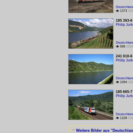
Deutschland
1373
102

185 393-6
Philip Jur
Deutschland
596
1024

241 010-6
Philip Jur
Deutschland
1094
102

185 665-7
Philip Jur
Deutschland
1109
102

Weitere Bilder aus "Deutschlan